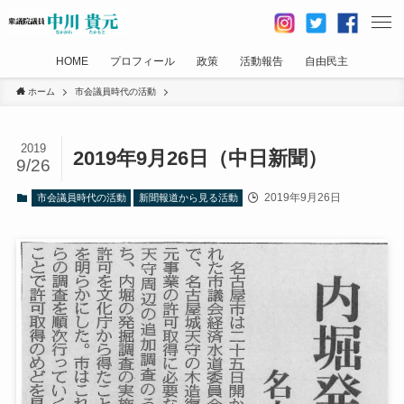
HOME
プロフィール
政策
活動報告
自由民主
ホーム
市会議員時代の活動
2019
2019年9月26日（中日新聞）
9/26
2019年9月26日
市会議員時代の活動
新聞報道から見る活動