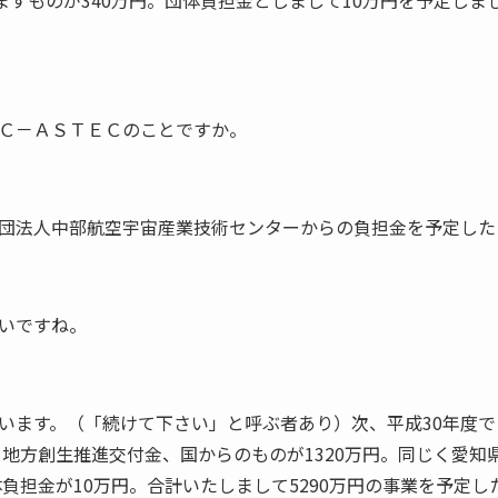
ますものが340万円。団体負担金としまして10万円を予定しまし
Ｃ－ＡＳＴＥＣのことですか。
団法人中部航空宇宙産業技術センターからの負担金を予定した
いですね。
います。（「続けて下さい」と呼ぶ者あり）次、平成30年度
ち地方創生推進交付金、国からのものが1320万円。同じく愛知県
体負担金が10万円。合計いたしまして5290万円の事業を予定