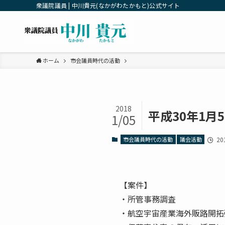
衆議院議員 | 中川貴元(なかがわたかもと)公式サイト
ホーム
市会議員時代の活動
2018
平成30年1月
1/05
市会議員時代の活動
議会活動
20
【案件】
・所管事務調査
・航空宇宙産業海外販路開拓