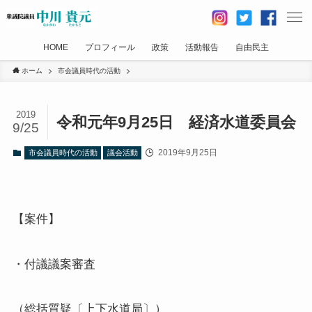
HOME
プロフィール
政策
活動報告
自由民主
ホーム
市会議員時代の活動
2019
令和元年9月25日 経済水道委員会
9/25
2019年9月25日
市会議員時代の活動
議会活動
【案件】
・付議議案審査
（総括質疑〔上下水道局〕）