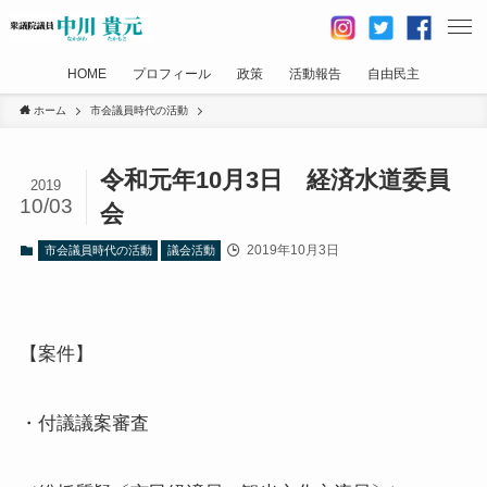
HOME
プロフィール
政策
活動報告
自由民主
ホーム
市会議員時代の活動
令和元年10月3日 経済水道委員
2019
10/03
会
2019年10月3日
市会議員時代の活動
議会活動
【案件】
・付議議案審査